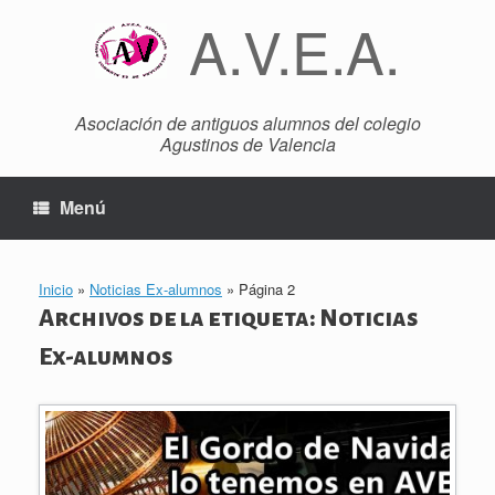
Saltar
A.V.E.A.
al
contenido
Asociación de antiguos alumnos del colegio
Agustinos de Valencia
Menú
Inicio
»
Noticias Ex-alumnos
»
Página 2
Archivos de la etiqueta:
Noticias
Ex-alumnos