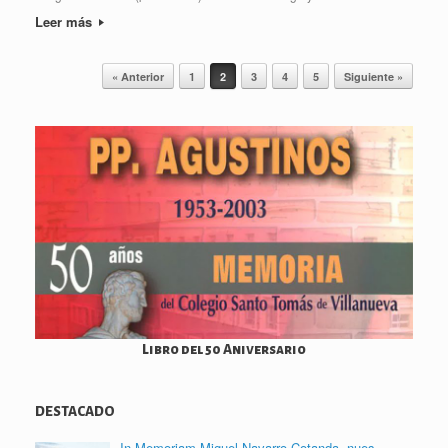
Leer más
Navegador de artículos
« Anterior
1
2
3
4
5
Siguiente »
Libro del 50 Aniversario
DESTACADO
In Memoriam Miguel Navarro Cotanda, nues…