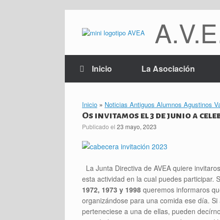
Saltar
A.V.E
al
contenido
Inicio
La Asociación
Inicio
»
Noticias Antiguos Alumnos Agustinos Va
Os invitamos el 3 de junio a cel
Publicado el
23 mayo, 2023
La Junta Directiva de AVEA quiere invitaro
esta actividad en la cual puedes participar.
1972, 1973 y 1998
queremos informaros que 
organizándose para una comida ese día. Si 
perteneciese a una de ellas, pueden decírnos