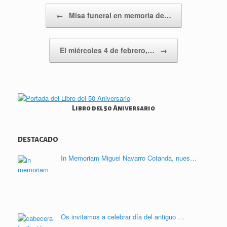
Navegador de artículos
b
t
s
g
e
l
a
←
Misa funeral en memoria de…
o
e
A
r
d
r
o
r
p
a
I
t
k
p
m
n
i
El miércoles 4 de febrero,…
→
r
Libro del 50 Aniversario
DESTACADO
In Memoriam Miguel Navarro Cotanda, nues…
Os invitamos a celebrar día del antiguo …