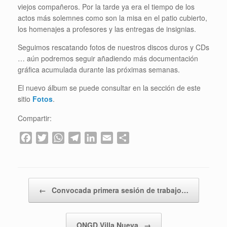
viejos compañeros. Por la tarde ya era el tiempo de los
actos más solemnes como son la misa en el patio cubierto,
los homenajes a profesores y las entregas de insignias.
Seguimos rescatando fotos de nuestros discos duros y CDs
… aún podremos seguir añadiendo más documentación
gráfica acumulada durante las próximas semanas.
El nuevo álbum se puede consultar en la sección de este
sitio
Fotos
.
Compartir:
F
T
W
T
L
E
C
a
w
h
e
i
m
o
c
i
a
l
n
a
m
e
t
t
e
k
i
p
Navegador de artículos
b
t
s
g
e
l
a
←
Convocada primera sesión de trabajo…
o
e
A
r
d
r
o
r
p
a
I
t
k
p
m
n
i
ONGD Villa Nueva
→