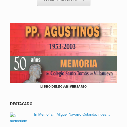
r
Libro del 50 Aniversario
DESTACADO
In Memoriam Miguel Navarro Cotanda, nues…